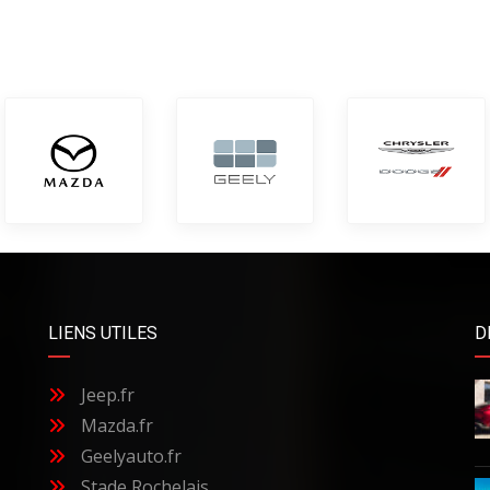
LIENS UTILES
D
Jeep.fr
Mazda.fr
Geelyauto.fr
Stade Rochelais