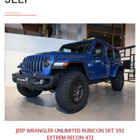
2022
13 974 km
JEEP WRANGLER UNLIMITED RUBICON SRT 392
EXTREM RECON 472