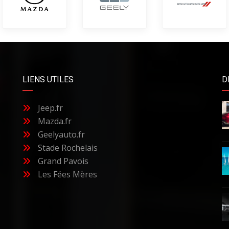
LIENS UTILES
D
Jeep.fr
Mazda.fr
Geelyauto.fr
Stade Rochelais
Grand Pavois
Les Fées Mères