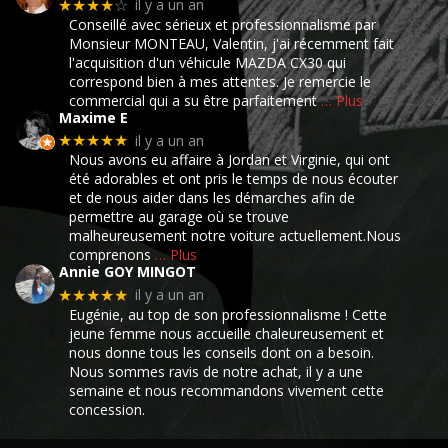
il y a un an
★★★★
☆
Conseillé avec sérieux et professionnalisme par
Monsieur MONTEAU, Valentin, j'ai récemment fait
l'acquisition d'un véhicule MAZDA CX30 qui
correspond bien à mes attentes. Je remercie le
commercial qui a su être parfaitement
… Plus
Maxime E
il y a un an
★★★★★
Nous avons eu affaire à Jordan et Virginie, qui ont
été adorables et ont pris le temps de nous écouter
et de nous aider dans les démarches afin de
permettre au garage où se trouve
malheureusement notre voiture actuellement.Nous
comprenons
… Plus
Annie GOY MINGOT
il y a un an
★★★★★
Eugénie, au top de son professionnalisme ! Cette
jeune femme nous accueille chaleureusement et
nous donne tous les conseils dont on a besoin.
Nous sommes ravis de notre achat, il y a une
semaine et nous recommandons vivement cette
concession.