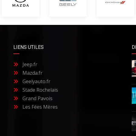
LIENS UTILES
D
Jeep.fr
Mazda.fr
Geelyauto.fr
Stade Rochelais
Grand Pavois
Les Fées Mères