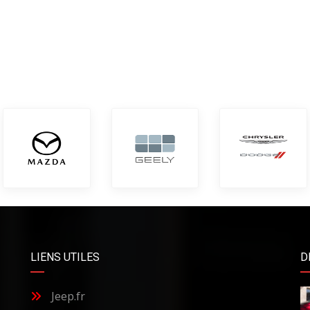
LIENS UTILES
D
Jeep.fr