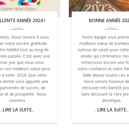
LLENTE ANNÉE 2024 !
BONNE ANNÉE 202
lients, Nous tenons à vous
Notre équipe vous prése
er notre sincère gratitude
meilleurs vœux de bonheur,
tre fidélité tout au long de
surtout de santé pour cette
née passée. C’est avec une
année qui commence. No
nse joie que nous vous
remercions encore une fo
ns nos meilleurs vœux pour
votre confiance et votre fid
e à venir, 2024. Que cette
faille depuis toutes ces 
le année vous apporte une
Nous serons heureux d
 parsemée de succès, de
retrouver très bientôt po
r et de prospérité. Nous
faire découvrir la 1ère J
sommes
électrique,
..LIRE LA SUITE..
..LIRE LA SUITE..