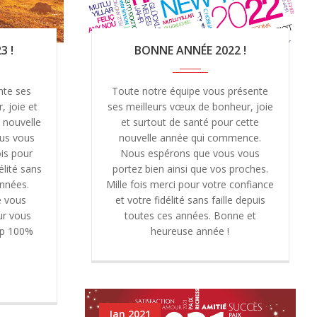
3 !
BONNE ANNÉE 2022 !
nte ses
Toute notre équipe vous présente
 joie et
ses meilleurs vœux de bonheur, joie
 nouvelle
et surtout de santé pour cette
us vous
nouvelle année qui commence.
is pour
Nous espérons que vous vous
élité sans
portez bien ainsi que vos proches.
années.
Mille fois merci pour votre confiance
e vous
et votre fidélité sans faille depuis
ur vous
toutes ces années. Bonne et
eep 100%
heureuse année !
Jan 2021