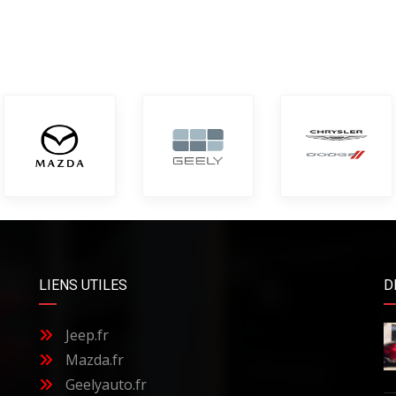
LIENS UTILES
D
Jeep.fr
Mazda.fr
Geelyauto.fr